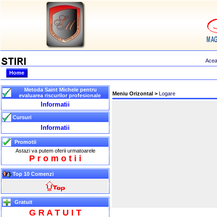
Home
Metoda Saint Michele pentru
Meniu Orizontal >
Logare
evaluarea riscurilor profesionale
Informatii
Cursuri
Informatii
Promotii
Astazi va putem oferii urmatoarele
P r o m o t i i
Top 10 Comenzi
Gratuit
G R A T U I T