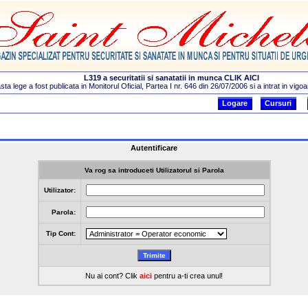
Logare
Cursuri
Autentificare
Va rog sa introduceti Utilizatorul si Parola
Utilizator:
Parola:
Tip Cont:
Nu ai cont? Clik
aici
pentru a-ti crea unul!