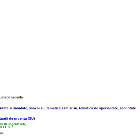
uatii de urgenta
ritate si sanatate, ssm si su, tematica ssm si su, tematica de specialitate, securitate
tuatii de urgenta (SU)
tii de urgenta (SU)
CHELE S.R.L.
or.