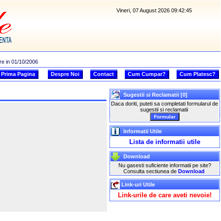
Vineri, 07 August 2026 09:42:45
Prima Pagina
Despre Noi
Contact
Cum Cumpar?
Cum Platesc?
Sugestii si Reclamatii [0]
Daca doriti, puteti sa completati formularul de
sugestii si reclamatii
.
Informatii Utile
Lista de informatii utile
Download
Nu gasesti suficiente informatii pe site?
Consulta sectiunea de
Download
!
Link-uri Utile
Link-urile de care aveti nevoie!