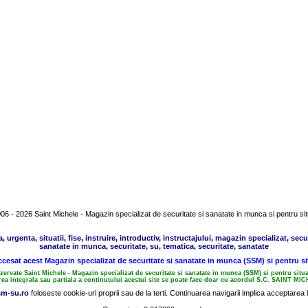
6 - 2026 Saint Michele - Magazin specializat de securitate si sanatate in munca si pentru sit
rgenta, situatii, fise, instruire, introductiv, instructajului, magazin specializat, secu
sanatate in munca, securitate, su, tematica, securitate, sanatate
cesat acest Magazin specializat de securitate si sanatate in munca (SSM) si pentru si
ezervate Saint Michele - Magazin specializat de securitate si sanatate in munca (SSM) si pentru situa
a integrala sau partiala a continutului acestui site se poate face doar cu acordul S.C. SAINT MI
sm-su.ro
foloseste cookie-uri proprii sau de la terti. Continuarea navigarii implica acceptarea l