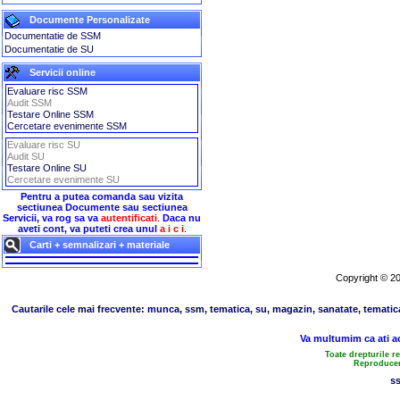
Documente Personalizate
Documentatie de SSM
Documentatie de SU
Servicii online
Evaluare risc SSM
Audit SSM
Testare Online SSM
Cercetare evenimente SSM
Evaluare risc SU
Audit SU
Testare Online SU
Cercetare evenimente SU
Pentru a putea comanda sau vizita
sectiunea Documente sau sectiunea
Servicii, va rog sa va
autentificati
.
Daca nu
aveti cont, va puteti crea unul
a i c i
.
Carti + semnalizari + materiale
Copyright © 200
Cautarile cele mai frecvente: munca, ssm, tematica, su, magazin, sanatate, tematica, u
Va multumim ca ati ac
Toate drepturile r
Reproducere
s