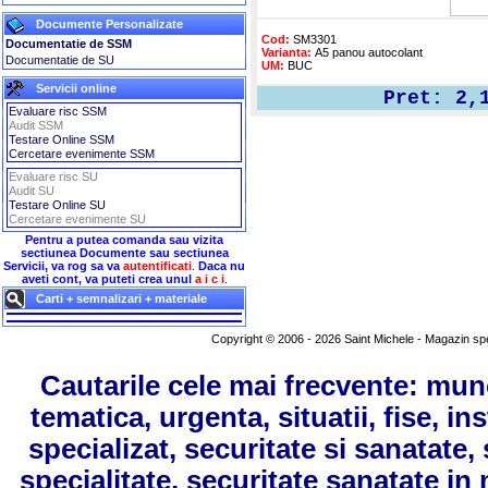
Documente Personalizate
Cod:
 SM3301
Documentatie de SSM
Varianta:
 A5 panou autocolant
Documentatie de SU
UM:
 BUC
Servicii online
Pret: 2
Evaluare risc SSM
Audit SSM
Testare Online SSM
Cercetare evenimente SSM
Evaluare risc SU
Audit SU
Testare Online SU
Cercetare evenimente SU
Pentru a putea comanda sau vizita
sectiunea Documente sau sectiunea
Servicii, va rog sa va
autentificati
.
Daca nu
aveti cont, va puteti crea unul
a i c i
.
Carti + semnalizari + materiale
Copyright © 2006 - 2026 Saint Michele - Magazin speci
Cautarile cele mai frecvente: mun
tematica, urgenta, situatii, fise, in
specializat, securitate si sanatate
specialitate, securitate sanatate in