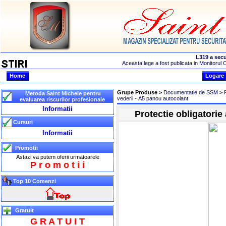
Home
Logare
Grupe Produse >
Documentatie de SSM
>
Metoda Saint Michele pentru
vederii - A5 panou autocolant
evaluarea riscurilor profesionale
Informatii
Protectie obligatorie
Cursuri
Informatii
Promotii
Astazi va putem oferii urmatoarele
P r o m o t i i
Top 10 Comenzi
Gratuit
G R A T U I T